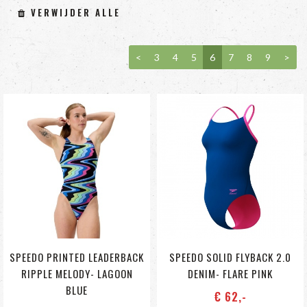
VERWIJDER ALLE
<
3
4
5
6
7
8
9
>
SPEEDO PRINTED LEADERBACK
SPEEDO SOLID FLYBACK 2.0
RIPPLE MELODY- LAGOON
DENIM- FLARE PINK
BLUE
€ 62
,-