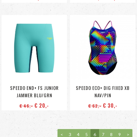
SPEEDO END+ FS JUNIOR
SPEEDO ECO+ DIG FIXED XB
JAMMER BLU/GRN
NAV/PIN
€ 20
,-
€ 30
,-
€ 46
,-
€ 62
,-
<
3
4
5
6
7
8
9
>