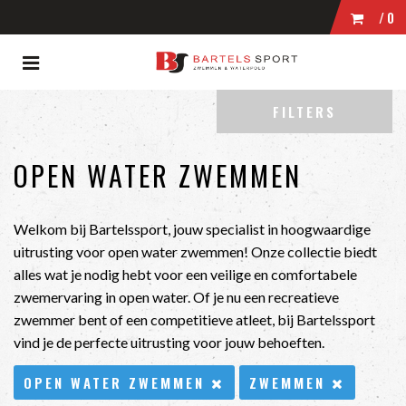
/0
Toggle
WINKELWAGEN
navigation
ubmenu (Zwemmen)
FILTERS
bmenu (Wedstrijdkleding)
UW WINKELWAGEN IS LEEG.
bmenu (Kleding)
OPEN WATER ZWEMMEN
VUL HEM MET PRODUCTEN.
bmenu (Zwembrillen)
ubmenu (Tassen)
Welkom bij Bartelssport, jouw specialist in hoogwaardige
uitrusting voor open water zwemmen! Onze collectie biedt
bmenu (Accessoires)
alles wat je nodig hebt voor een veilige en comfortabele
zwemervaring in open water. Of je nu een recreatieve
zwemmer bent of een competitieve atleet, bij Bartelssport
vind je de perfecte uitrusting voor jouw behoeften.
OPEN WATER ZWEMMEN
ZWEMMEN