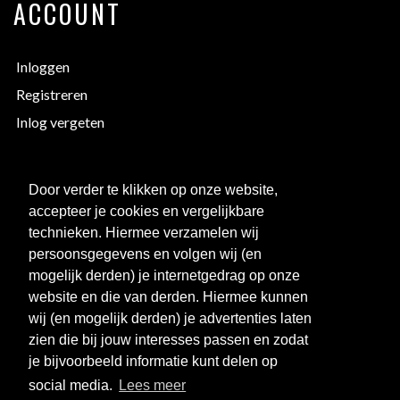
ACCOUNT
Inloggen
Registreren
Inlog vergeten
EXTRA INFORMATIE
Door verder te klikken op onze website,
accepteer je cookies en vergelijkbare
Bedrukken
technieken. Hiermee verzamelen wij
Maattabellen
persoonsgegevens en volgen wij (en
mogelijk derden) je internetgedrag op onze
Links
website en die van derden. Hiermee kunnen
Over ons
wij (en mogelijk derden) je advertenties laten
Clubkorting
zien die bij jouw interesses passen en zodat
je bijvoorbeeld informatie kunt delen op
social media.
Lees meer