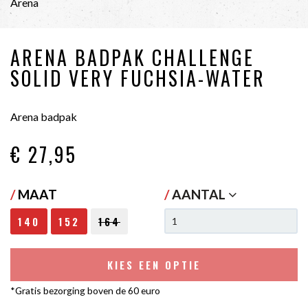
Arena
ARENA BADPAK CHALLENGE
SOLID VERY FUCHSIA-WATER
Arena badpak
€ 27
,95
/
MAAT
/
AANTAL
140
152
164
KIES EEN OPTIE
*Gratis bezorging boven de 60 euro