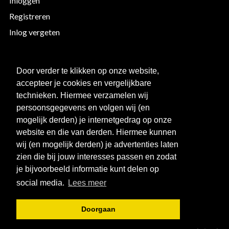
Inloggen
Registreren
Inlog vergeten
EXTRA INFORMATIE
Door verder te klikken op onze website,
accepteer je cookies en vergelijkbare
Bedrukken
technieken. Hiermee verzamelen wij
Maattabellen
persoonsgegevens en volgen wij (en
mogelijk derden) je internetgedrag op onze
Links
website en die van derden. Hiermee kunnen
Over ons
wij (en mogelijk derden) je advertenties laten
Clubkorting
zien die bij jouw interesses passen en zodat
je bijvoorbeeld informatie kunt delen op
social media.
Lees meer
Doorgaan