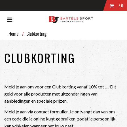
/0
Toggle
WINKELWAGEN
navigation
ubmenu (Zwemmen)
Home
Clubkorting
bmenu (Wedstrijdkleding)
UW WINKELWAGEN IS LEEG.
bmenu (Kleding)
CLUBKORTING
VUL HEM MET PRODUCTEN.
bmenu (Zwembrillen)
ubmenu (Tassen)
bmenu (Accessoires)
Meld je aan om voor een Clubkorting vanaf 10% tot ..... Dit
geld voor alle producten met uitzonderingen van
aanbiedingen en speciale prijzen.
Meld je aan via contact formulier. Je ontvangt dan van ons
een code die je online kunt gebruiken, zodat je persoonlijk
kan winkelen wanneer het jouw past