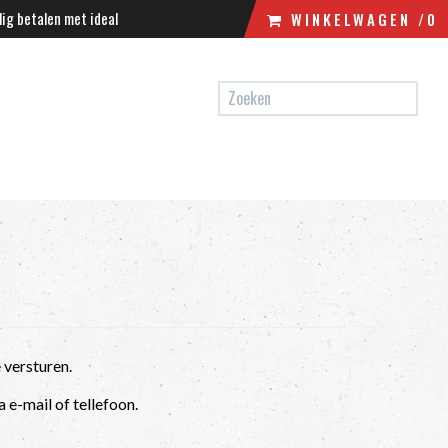
lig betalen met ideal
WINKELWAGEN
/0
N
WINKELWAGEN
UW WINKELWAGEN IS LEEG.
VUL HEM MET PRODUCTEN.
 versturen.
 e-mail of tellefoon.