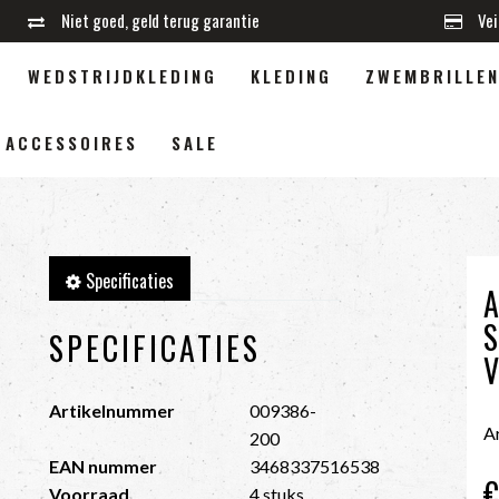
Niet goed, geld terug garantie
Vei
WEDSTRIJDKLEDING
KLEDING
ZWEMBRILLE
ACCESSOIRES
SALE
Specificaties
SPECIFICATIES
Artikelnummer
009386-
A
200
EAN nummer
3468337516538
€
Voorraad
4 stuks