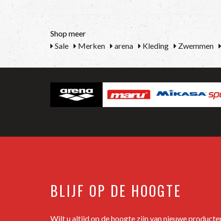
Shop meer
Sale
Merken
arena
Kleding
Zwemmen
BLIJF OP DE HOOGTE
Wilt u altijd op de hoogte zijn van nieuwe product