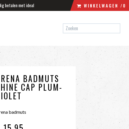
lig betalen met ideal
WINKELWAGEN
/0
N
WINKELWAGEN
UW WINKELWAGEN IS LEEG.
VUL HEM MET PRODUCTEN.
ARENA BADMUTS
SHINE CAP PLUM-
VIOLET
rena badmuts
 15
,95