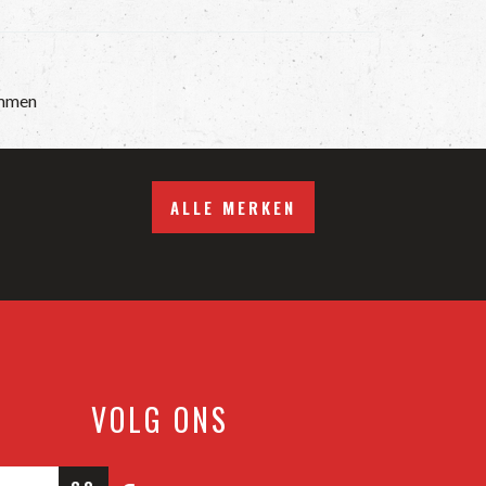
mmen
ALLE MERKEN
VOLG ONS