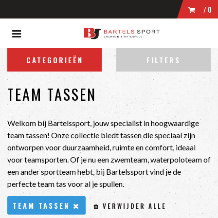
/0
Toggle
WINKELWAGEN
navigation
ubmenu (Zwemmen)
CATEGORIEËN
FILTERS
bmenu (Wedstrijdkleding)
UW WINKELWAGEN IS LEEG.
bmenu (Kleding)
TEAM TASSEN
VUL HEM MET PRODUCTEN.
bmenu (Zwembrillen)
ubmenu (Tassen)
Welkom bij Bartelssport, jouw specialist in hoogwaardige
team tassen! Onze collectie biedt tassen die speciaal zijn
bmenu (Accessoires)
ontworpen voor duurzaamheid, ruimte en comfort, ideaal
voor teamsporten. Of je nu een zwemteam, waterpoloteam of
een ander sportteam hebt, bij Bartelssport vind je de
perfecte team tas voor al je spullen.
TEAM TASSEN
VERWIJDER ALLE