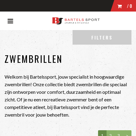
/0
Toggle
WINKELWAGEN
navigation
ubmenu (Zwemmen)
FILTERS
bmenu (Wedstrijdkleding)
UW WINKELWAGEN IS LEEG.
bmenu (Kleding)
ZWEMBRILLEN
VUL HEM MET PRODUCTEN.
bmenu (Zwembrillen)
ubmenu (Tassen)
Welkom bij Bartelssport, jouw specialist in hoogwaardige
zwembrillen! Onze collectie biedt zwembrillen die speciaal
bmenu (Accessoires)
zijn ontworpen voor comfort, duurzaamheid en optimaal
zicht. Of je nu een recreatieve zwemmer bent of een
competitieve atleet, bij Bartelssport vind je de perfecte
zwembril voor jouw behoeften.
1
2
3
>