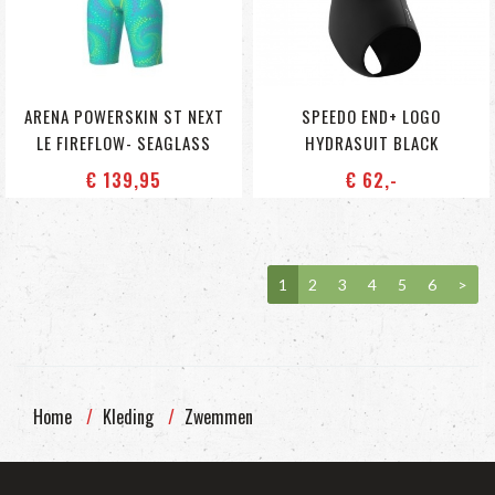
ARENA POWERSKIN ST NEXT
SPEEDO END+ LOGO
LE FIREFLOW- SEAGLASS
HYDRASUIT BLACK
€ 139
,95
€ 62
,-
1
2
3
4
5
6
>
Home
Kleding
Zwemmen