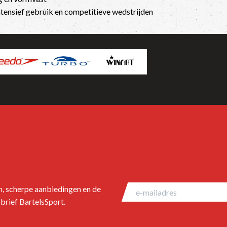
ntensief gebruik en competitieve wedstrijden
en, scherpe aanbiedingen en de
brief BartelsSport.