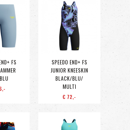
END+ FS
SPEEDO END+ FS
JAMMER
JUNIOR KNEESKIN
/BLU
BLACK/BLU/
MULTI
6
,-
€ 72
,-