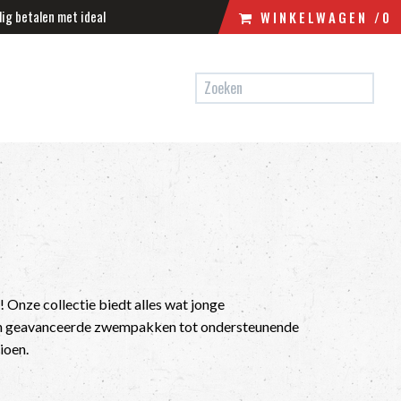
lig betalen met ideal
WINKELWAGEN
/0
N
WINKELWAGEN
UW WINKELWAGEN IS LEEG.
VUL HEM MET PRODUCTEN.
 Onze collectie biedt alles wat jonge
sch geavanceerde zwempakken tot ondersteunende
ioen.