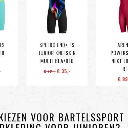
FS
SPEEDO END+ FS
AREN
ER
JUNIOR KNEESKIN
POWERS
MULTI BLA/RED
NEXT JR
RE
-
€ 35
,-
€ 72
,-
€ 9
KIEZEN VOOR BARTELSSPORT
DKLEDING VOOR JUNIOREN?