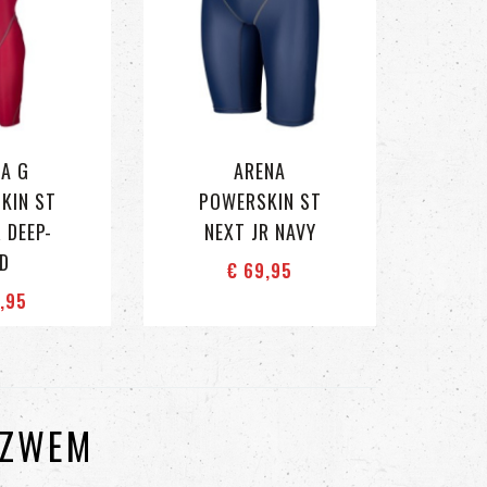
A G
ARENA
KIN ST
POWERSKIN ST
 DEEP-
NEXT JR NAVY
D
€ 69
,95
9
,95
 ZWEM