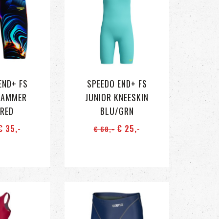
END+ FS
SPEEDO END+ FS
JAMMER
JUNIOR KNEESKIN
/RED
BLU/GRN
€ 35
,-
€ 25
,-
€ 68
,-