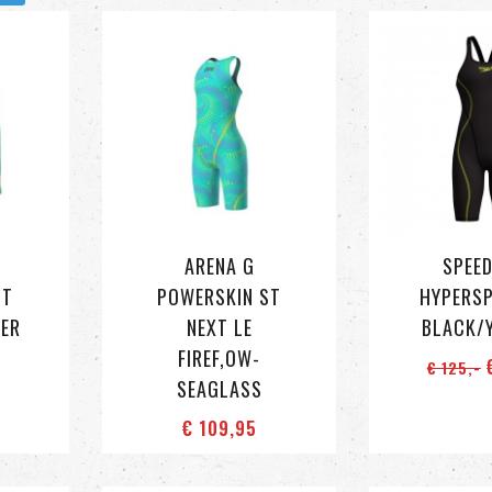
ARENA G
SPEED
ST
POWERSKIN ST
HYPERS
MER
NEXT LE
BLACK/
FIREF,OW-
€
€ 125
,-
SEAGLASS
€ 109
,95