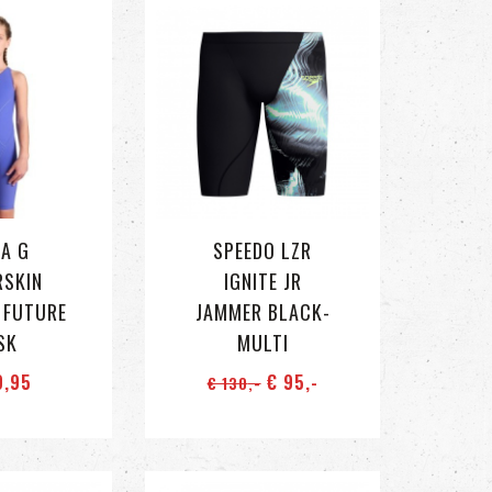
A G
SPEEDO LZR
RSKIN
IGNITE JR
 FUTURE
JAMMER BLACK-
SK
MULTI
9
,95
€ 95
,-
€ 130
,-