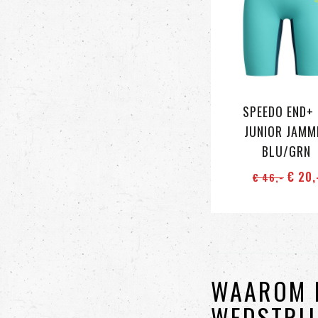
SPEEDO END+ 
JUNIOR JAMM
BLU/GRN
€ 20
,
€ 46
,-
WAAROM 
WEDSTRIJ