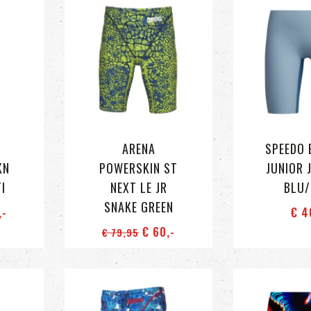
R
ARENA
SPEEDO 
KN
POWERSKIN ST
JUNIOR 
I
NEXT LE JR
BLU
SNAKE GREEN
,-
€ 4
€ 60
,-
€ 79
,95