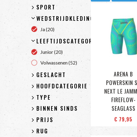
SPORT
WEDSTRIJDKLEDING
Ja
(20)
LEEFTIJDSCATEGORIE
Junior
(20)
Volwassenen
(52)
ARENA B
GESLACHT
POWERSKIN 
HOOFDCATEGORIE
NEXT LE JAM
TYPE
FIREFLOW-
SEAGLASS
BINNEN SINDS
€ 79
,95
PRIJS
RUG