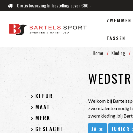
Gratis bezorging bij bestelling boven €60,-
ZWEMMEN
TASSEN
Home
Kleding
WEDSTRI
KLEUR
Welkom bij Bartelsspo
MAAT
zwemtalenten nodig h
zwemkleding, bij Bart
MERK
GESLACHT
JA
JUNIOR