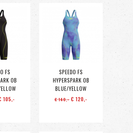
O FS
SPEEDO FS
PARK OB
HYPERSPARK OB
YELLOW
BLUE/YELLOW
 105
,-
€ 120
,-
€ 140
,-