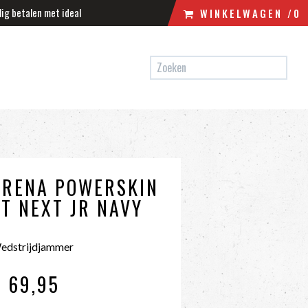
lig betalen met ideal
WINKELWAGEN
/0
N
WINKELWAGEN
UW WINKELWAGEN IS LEEG.
VUL HEM MET PRODUCTEN.
ARENA POWERSKIN
ST NEXT JR NAVY
edstrijdjammer
€ 69
,95