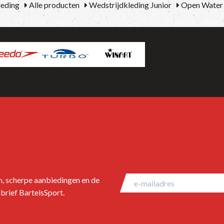
eding
Alle producten
Wedstrijdkleding Junior
Open Wate
en, scherpe aanbiedingen en de
brief BartelsSport.