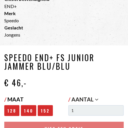
END+
Merk
Speedo
Geslacht
Jongens
SPEEDO END+ FS JUNIOR
JAMMER BLU/BLU
€ 46
,-
/
MAAT
/
AANTAL
128
140
152