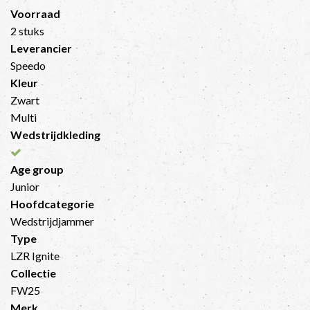
Voorraad
2 stuks
Leverancier
Speedo
Kleur
Zwart
Multi
Wedstrijdkleding
Age group
Junior
Hoofdcategorie
Wedstrijdjammer
Type
LZR Ignite
Collectie
FW25
Merk