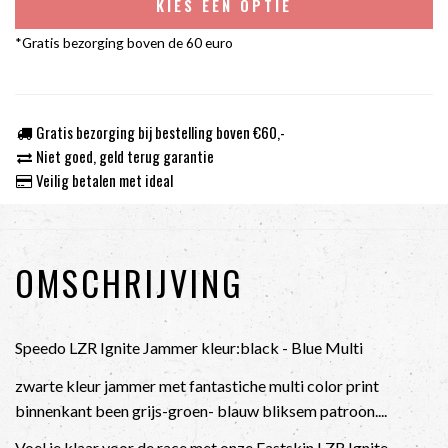
KIES EEN OPTIE
*Gratis bezorging boven de 60 euro
Gratis bezorging bij bestelling boven €60,-
Niet goed, geld terug garantie
Veilig betalen met ideal
OMSCHRIJVING
Speedo LZR Ignite Jammer kleur:black - Blue Multi
zwarte kleur jammer met fantastiche multi color print
binnenkant been grijs-groen- blauw bliksem patroon....
Voel je klaar voor de race met onze Fastskin LZR Ignite