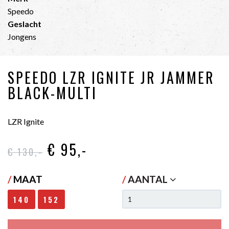
Speedo
Geslacht
Jongens
SPEEDO LZR IGNITE JR JAMMER
BLACK-MULTI
LZR Ignite
€ 95
,-
€ 130
,-
/
MAAT
/
AANTAL
140
152