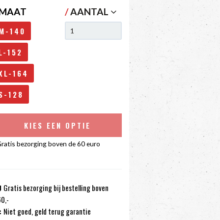
MAAT
/
AANTAL
M-140
L-152
XL-164
S-128
KIES EEN OPTIE
ratis bezorging boven de 60 euro
Gratis bezorging bij bestelling boven
0,-
Niet goed, geld terug garantie