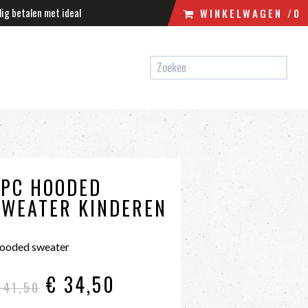
lig betalen met ideal
WINKELWAGEN
/0
N
WINKELWAGEN
UW WINKELWAGEN IS LEEG.
VUL HEM MET PRODUCTEN.
ZPC HOODED
SWEATER KINDEREN
ooded sweater
€ 34
,50
 41
,50