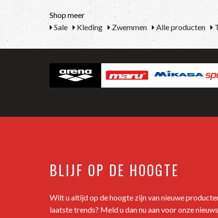
Shop meer
Sale
Kleding
Zwemmen
Alle producten
T
BLIJF OP DE HOOGTE
Wilt u altijd op de hoogte zijn van nieuwe product
laatste trends? Meld u dan nu aan voor onze nieuws