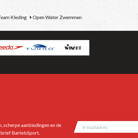
eam Kleding
Open Water Zwemmen
en, scherpe aanbiedingen en de
brief BartelsSport.