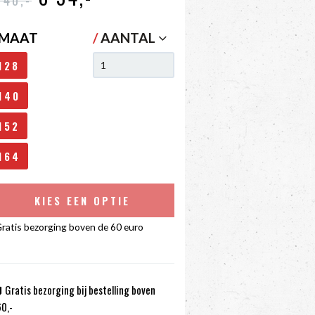
MAAT
/
AANTAL
128
140
152
164
KIES EEN OPTIE
ratis bezorging boven de 60 euro
Gratis bezorging bij bestelling boven
0,-