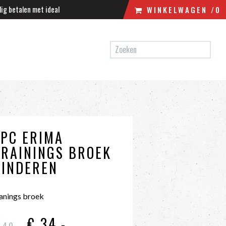
lig betalen met ideal
WINKELWAGEN
/0
N
WINKELWAGEN
UW WINKELWAGEN IS LEEG.
VUL HEM MET PRODUCTEN.
ZPC ERIMA
TRAININGS BROEK
KINDEREN
ranings broek
€ 34
,-
 40
,-