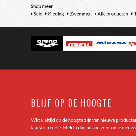
Shop meer
Sale
Kleding
Zwemmen
Alle producten
T
BLIJF OP DE HOOGTE
Wilt u altijd op de hoogte zijn van nieuwe product
laatste trends? Meld u dan nu aan voor onze nieuws