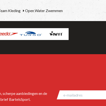
eam Kleding
Open Water Zwemmen
en, scherpe aanbiedingen en de
brief BartelsSport.