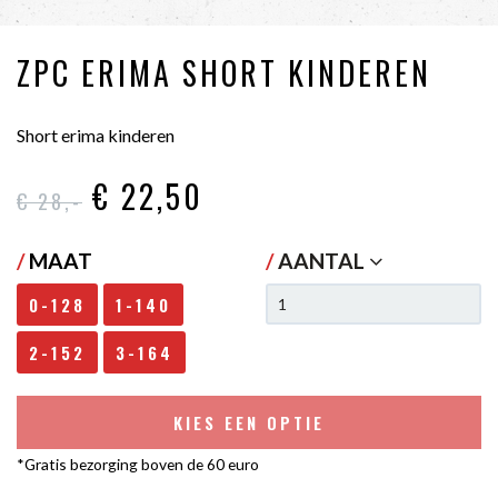
ZPC ERIMA SHORT KINDEREN
Short erima kinderen
€ 22
,50
€ 28
,-
/
MAAT
/
AANTAL
0-128
1-140
2-152
3-164
KIES EEN OPTIE
*Gratis bezorging boven de 60 euro