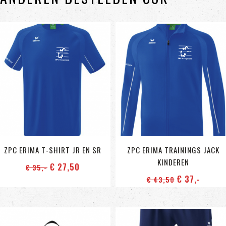
ZPC ERIMA T-SHIRT JR EN SR
ZPC ERIMA TRAININGS JACK
KINDEREN
€ 27
,50
€ 35
,-
€ 37
,-
€ 43
,50