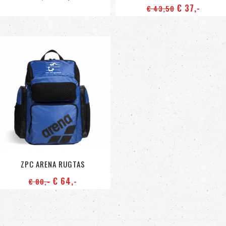
€ 37
,-
€ 43
,50
ZPC ARENA RUGTAS
€ 64
,-
€ 80
,-