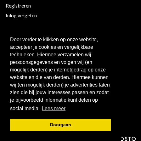
Registreren
Inlog vergeten
EXTRA INFORMATIE
Door verder te klikken op onze website,
accepteer je cookies en vergelijkbare
Bedrukken
technieken. Hiermee verzamelen wij
Maattabellen
persoonsgegevens en volgen wij (en
mogelijk derden) je internetgedrag op onze
Links
website en die van derden. Hiermee kunnen
Over ons
wij (en mogelijk derden) je advertenties laten
Clubkorting
zien die bij jouw interesses passen en zodat
je bijvoorbeeld informatie kunt delen op
social media.
Lees meer
Doorgaan
© 2026 - Bartels Sport Webshop.