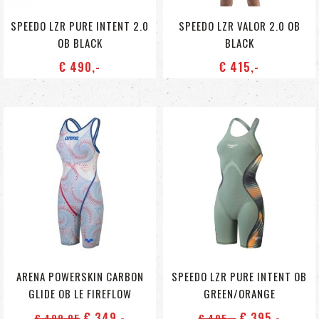
SPEEDO LZR PURE INTENT 2.0
SPEEDO LZR VALOR 2.0 OB
OB BLACK
BLACK
€ 490
,-
€ 415
,-
ARENA POWERSKIN CARBON
SPEEDO LZR PURE INTENT OB
GLIDE OB LE FIREFLOW
GREEN/ORANGE
€ 349
,-
€ 395
,-
€ 499
,95
€ 495
,-