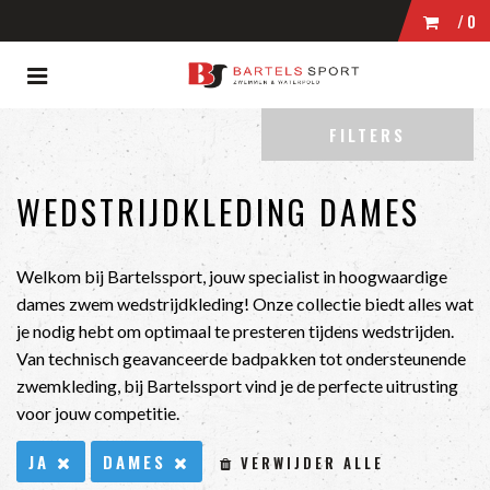
/0
Toggle
WINKELWAGEN
navigation
ubmenu (Zwemmen)
FILTERS
bmenu (Wedstrijdkleding)
UW WINKELWAGEN IS LEEG.
bmenu (Kleding)
WEDSTRIJDKLEDING DAMES
VUL HEM MET PRODUCTEN.
bmenu (Zwembrillen)
ubmenu (Tassen)
Welkom bij Bartelssport, jouw specialist in hoogwaardige
dames zwem wedstrijdkleding! Onze collectie biedt alles wat
bmenu (Accessoires)
je nodig hebt om optimaal te presteren tijdens wedstrijden.
Van technisch geavanceerde badpakken tot ondersteunende
zwemkleding, bij Bartelssport vind je de perfecte uitrusting
voor jouw competitie.
JA
DAMES
VERWIJDER ALLE