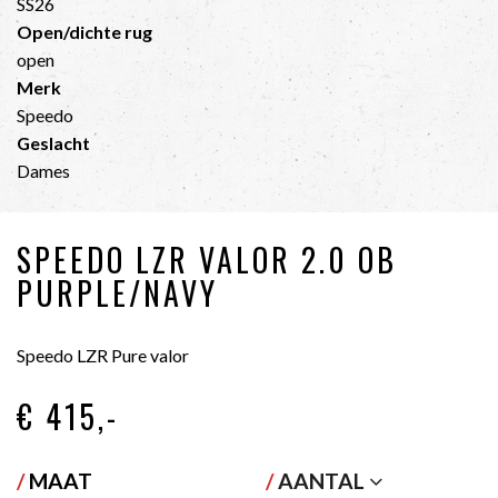
SS26
Open/dichte rug
open
Merk
Speedo
Geslacht
Dames
SPEEDO LZR VALOR 2.0 OB
PURPLE/NAVY
Speedo LZR Pure valor
€ 415
,-
/
MAAT
/
AANTAL