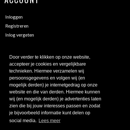
Inloggen
Registreren
Inlog vergeten
EXTRA INFORMATIE
Door verder te klikken op onze website,
accepteer je cookies en vergelijkbare
Bedrukken
technieken. Hiermee verzamelen wij
Maattabellen
persoonsgegevens en volgen wij (en
mogelijk derden) je internetgedrag op onze
Links
website en die van derden. Hiermee kunnen
Over ons
wij (en mogelijk derden) je advertenties laten
Clubkorting
zien die bij jouw interesses passen en zodat
je bijvoorbeeld informatie kunt delen op
social media.
Lees meer