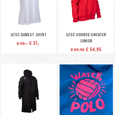
UZSC DAMEST-SHIRT
UZSC HOODED SWEATER
JUNIOR
€ 31
,-
€ 39
,-
€ 54
,95
€ 69
,95