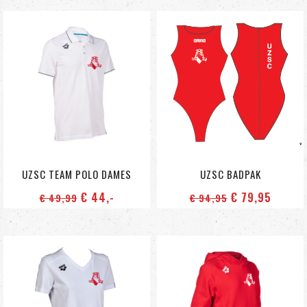
UZSC TEAM POLO DAMES
UZSC BADPAK
€ 44
,-
€ 79
,95
€ 49
,99
€ 94
,95