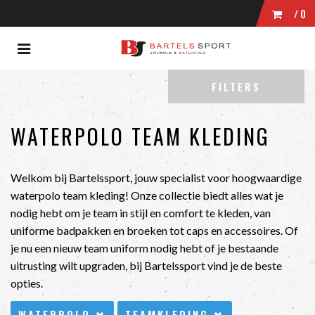
/0
Toggle
WINKELWAGEN
navigation
ubmenu (Zwemmen)
FILTERS
bmenu (Wedstrijdkleding)
UW WINKELWAGEN IS LEEG.
bmenu (Kleding)
WATERPOLO TEAM KLEDING
VUL HEM MET PRODUCTEN.
bmenu (Zwembrillen)
ubmenu (Tassen)
Welkom bij Bartelssport, jouw specialist voor hoogwaardige
waterpolo team kleding! Onze collectie biedt alles wat je
bmenu (Accessoires)
nodig hebt om je team in stijl en comfort te kleden, van
uniforme badpakken en broeken tot caps en accessoires. Of
je nu een nieuw team uniform nodig hebt of je bestaande
uitrusting wilt upgraden, bij Bartelssport vind je de beste
opties.
WATERPOLO
TEAMKLEDING