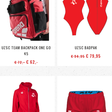
UZSC TEAM BACKPACK ONE GO
UZSC BADPAK
45
€ 79
,95
€ 94
,95
€ 62
,-
€ 72
,-