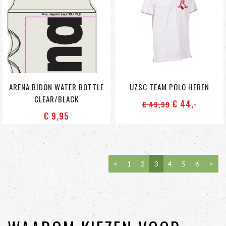
ARENA BIDON WATER BOTTLE
UZSC TEAM POLO HEREN
CLEAR/BLACK
€ 44
,-
€ 49
,99
€ 9
,95
<
1
2
3
4
5
6
>