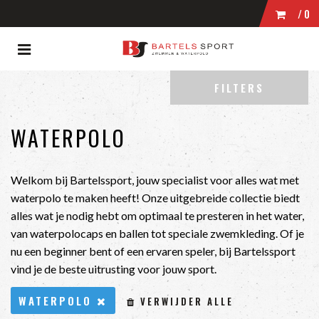
/0
Toggle
WINKELWAGEN
navigation
ubmenu (Zwemmen)
FILTERS
bmenu (Wedstrijdkleding)
UW WINKELWAGEN IS LEEG.
bmenu (Kleding)
WATERPOLO
VUL HEM MET PRODUCTEN.
bmenu (Zwembrillen)
ubmenu (Tassen)
Welkom bij Bartelssport, jouw specialist voor alles wat met
waterpolo te maken heeft! Onze uitgebreide collectie biedt
bmenu (Accessoires)
alles wat je nodig hebt om optimaal te presteren in het water,
van waterpolocaps en ballen tot speciale zwemkleding. Of je
nu een beginner bent of een ervaren speler, bij Bartelssport
vind je de beste uitrusting voor jouw sport.
WATERPOLO
VERWIJDER ALLE