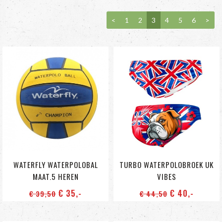
<
1
2
3
4
5
6
>
WATERFLY WATERPOLOBAL
TURBO WATERPOLOBROEK UK
MAAT.5 HEREN
VIBES
€ 35
,-
€ 40
,-
€ 39
,50
€ 44
,50