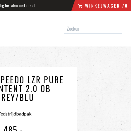
lig betalen met ideal
WINKELWAGEN
/0
N
WINKELWAGEN
UW WINKELWAGEN IS LEEG.
VUL HEM MET PRODUCTEN.
SPEEDO LZR PURE
INTENT 2.0 OB
GREY/BLU
edstrijdbadpak
€ 485
,-