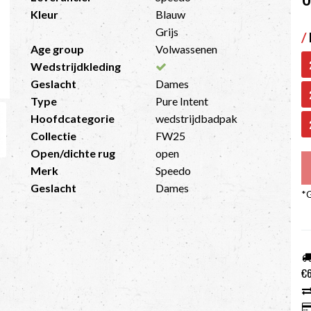
Kleur
Blauw
Grijs
/
Age group
Volwassenen
Wedstrijdkleding
Geslacht
Dames
Type
Pure Intent
Hoofdcategorie
wedstrijdbadpak
Collectie
FW25
Open/dichte rug
open
Merk
Speedo
Geslacht
Dames
*G
€6