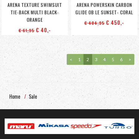
ARENA TEXTURE SWIMSUIT
ARENA POWERSKIN CARBON
TIE-BACK MULTI BLACK-
GLIDE OB LE SUNSET- CORAL
ORANGE
€ 450
,-
€ 484
,95
€ 40
,-
€ 61
,95
<
1
2
3
4
5
6
>
Home
Sale