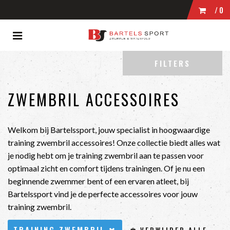
/0
Toggle
WINKELWAGEN
navigation
ubmenu (Zwemmen)
FILTERS
bmenu (Wedstrijdkleding)
UW WINKELWAGEN IS LEEG.
bmenu (Kleding)
ZWEMBRIL ACCESSOIRES
VUL HEM MET PRODUCTEN.
bmenu (Zwembrillen)
ubmenu (Tassen)
Welkom bij Bartelssport, jouw specialist in hoogwaardige
training zwembril accessoires! Onze collectie biedt alles wat
bmenu (Accessoires)
je nodig hebt om je training zwembril aan te passen voor
optimaal zicht en comfort tijdens trainingen. Of je nu een
beginnende zwemmer bent of een ervaren atleet, bij
Bartelssport vind je de perfecte accessoires voor jouw
training zwembril.
TRAINING ZWEMBRIL
VERWIJDER ALLE