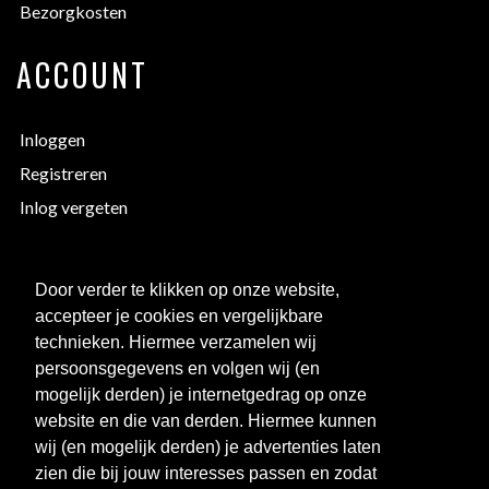
Bezorgkosten
ACCOUNT
Inloggen
Registreren
Inlog vergeten
EXTRA INFORMATIE
Door verder te klikken op onze website,
accepteer je cookies en vergelijkbare
Bedrukken
technieken. Hiermee verzamelen wij
Maattabellen
persoonsgegevens en volgen wij (en
mogelijk derden) je internetgedrag op onze
Links
website en die van derden. Hiermee kunnen
Over ons
wij (en mogelijk derden) je advertenties laten
Clubkorting
zien die bij jouw interesses passen en zodat