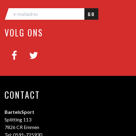
GO
VOLG ONS
CONTACT
BartelsSport
Splitting 113
7826 CR Emmen
Tel: 0591-725930