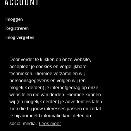
ACCOUNT
Inloggen
Registreren
Inlog vergeten
EXTRA INFORMATIE
Door verder te klikken op onze website,
accepteer je cookies en vergelijkbare
Bedrukken
technieken. Hiermee verzamelen wij
Maattabellen
persoonsgegevens en volgen wij (en
mogelijk derden) je internetgedrag op onze
Links
website en die van derden. Hiermee kunnen
Over ons
wij (en mogelijk derden) je advertenties laten
Clubkorting
zien die bij jouw interesses passen en zodat
je bijvoorbeeld informatie kunt delen op
social media.
Lees meer