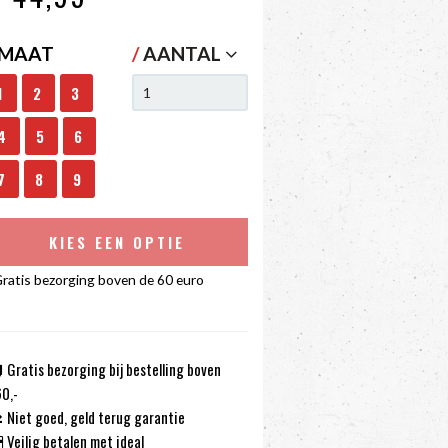
MAAT
/
AANTAL
1
2
3
4
5
6
7
8
9
KIES EEN OPTIE
ratis bezorging boven de 60 euro
Gratis bezorging bij bestelling boven
0,-
Niet goed, geld terug garantie
Veilig betalen met ideal