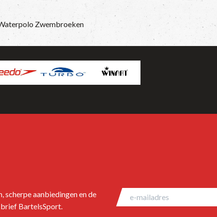
Waterpolo Zwembroeken
en, scherpe aanbiedingen en de
brief BartelsSport.