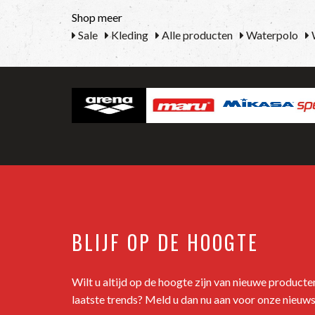
Shop meer
Sale
Kleding
Alle producten
Waterpolo
BLIJF OP DE HOOGTE
Wilt u altijd op de hoogte zijn van nieuwe product
laatste trends? Meld u dan nu aan voor onze nieuws