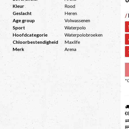
Kleur
Rood
Geslacht
Heren
/
Age group
Volwassenen
Sport
Waterpolo
Hoofdcategorie
Waterpolobroeken
Chloorbestendigheid
Maxlife
Merk
Arena
*G
€6