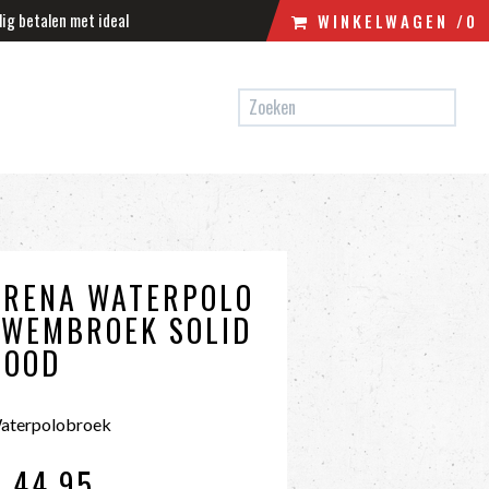
lig betalen met ideal
WINKELWAGEN
/0
N
WINKELWAGEN
UW WINKELWAGEN IS LEEG.
VUL HEM MET PRODUCTEN.
ARENA WATERPOLO
ZWEMBROEK SOLID
ROOD
aterpolobroek
€ 44
,95