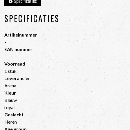
Specificaties
SPECIFICATIES
Artikelnummer
-
EAN nummer
-
Voorraad
1 stuk
Leverancier
Arena
Kleur
Blauw
royal
Geslacht
Heren
Age group