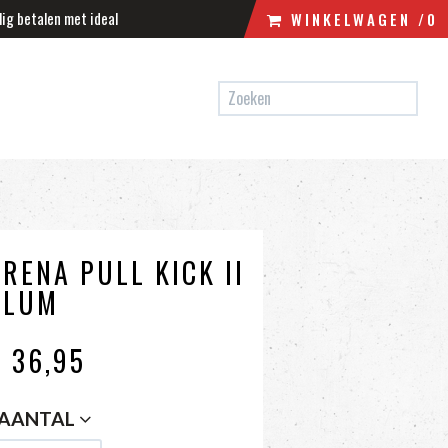
lig betalen met ideal
WINKELWAGEN
/0
N
WINKELWAGEN
UW WINKELWAGEN IS LEEG.
VUL HEM MET PRODUCTEN.
ARENA PULL KICK II
PLUM
€ 36
,95
AANTAL