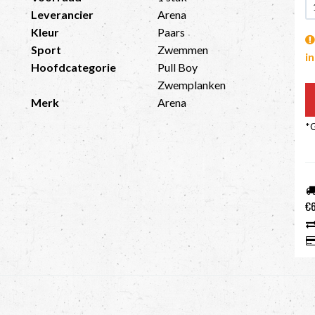
Leverancier
Arena
Kleur
Paars
Sport
Zwemmen
i
Hoofdcategorie
Pull Boy
Zwemplanken
Merk
Arena
*G
€6