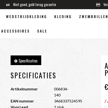
Niet goed, geld terug garantie
Vei
WEDSTRIJDKLEDING
KLEDING
ZWEMBRILLE
ACCESSOIRES
SALE
Specificaties
SPECIFICATIES
Artikelnummer
006834-
140
/
EAN nummer
3468337524595
Voorraad
1 stuk