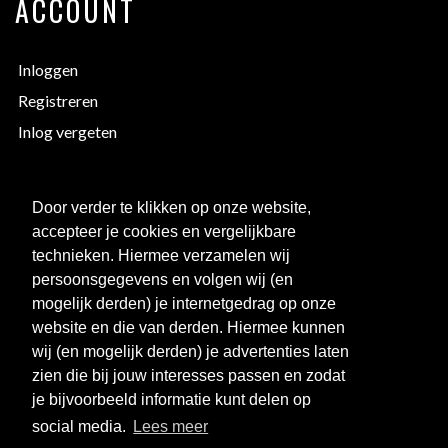
ACCOUNT
Inloggen
Registreren
Inlog vergeten
EXTRA INFORMATIE
Door verder te klikken op onze website,
accepteer je cookies en vergelijkbare
Bedrukken
technieken. Hiermee verzamelen wij
Maattabellen
persoonsgegevens en volgen wij (en
mogelijk derden) je internetgedrag op onze
Links
website en die van derden. Hiermee kunnen
Over ons
wij (en mogelijk derden) je advertenties laten
Clubkorting
zien die bij jouw interesses passen en zodat
je bijvoorbeeld informatie kunt delen op
social media.
Lees meer