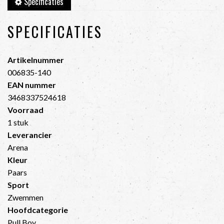
Specificaties
SPECIFICATIES
Artikelnummer
006835-140
EAN nummer
3468337524618
Voorraad
1 stuk
Leverancier
Arena
Kleur
Paars
Sport
Zwemmen
Hoofdcategorie
Pull Boy