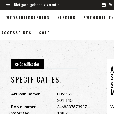
Niet goed, geld terug garantie
Vei
WEDSTRIJDKLEDING
KLEDING
ZWEMBRILLE
ACCESSOIRES
SALE
Specificaties
SPECIFICATIES
Artikelnummer
006352-
204-140
EAN nummer
3468337673927
W
Voorraad
1 stuk