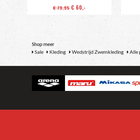
€ 60
,-
€ 79
,95
Shop meer
Sale
Kleding
Wedstrijd Zwemkleding
Alle