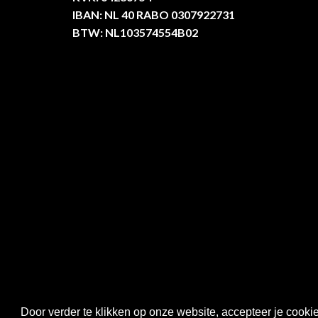
IBAN: NL 40 RABO 0307922731
BTW: NL103574554B02
Door verder te klikken op onze website, accepteer je cook