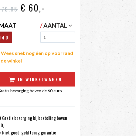
€ 60
,-
 79
,95
MAAT
/
AANTAL
140
Wees snel: nog één op voorraad
n de winkel
IN WINKELWAGEN
ratis bezorging boven de 60 euro
Gratis bezorging bij bestelling boven
0,-
Niet goed, geld terug garantie