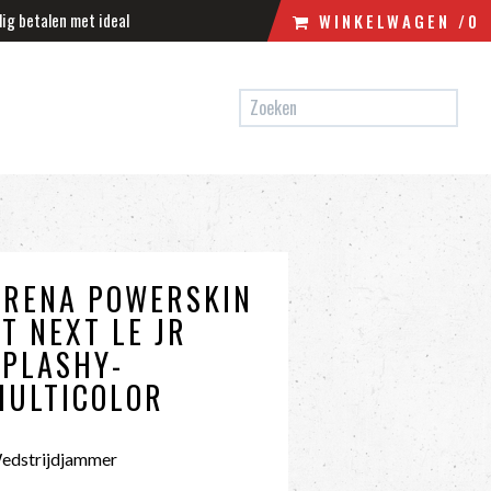
lig betalen met ideal
WINKELWAGEN
/0
N
WINKELWAGEN
UW WINKELWAGEN IS LEEG.
VUL HEM MET PRODUCTEN.
ARENA POWERSKIN
ST NEXT LE JR
SPLASHY-
MULTICOLOR
edstrijdjammer