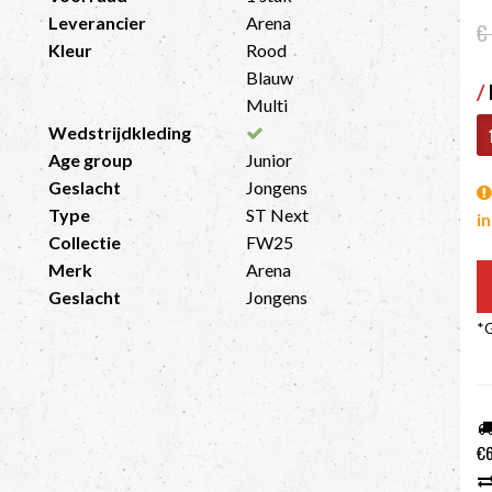
Leverancier
Arena
€
Kleur
Rood
Blauw
/
Multi
Wedstrijdkleding
Age group
Junior
Geslacht
Jongens
Type
ST Next
i
Collectie
FW25
Merk
Arena
Geslacht
Jongens
*G
€6