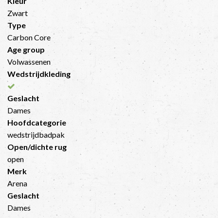
Kleur
Zwart
Type
Carbon Core
Age group
Volwassenen
Wedstrijdkleding
Geslacht
Dames
Hoofdcategorie
wedstrijdbadpak
Open/dichte rug
open
Merk
Arena
Geslacht
Dames