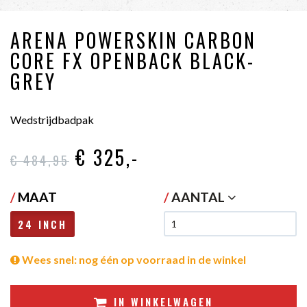
ARENA POWERSKIN CARBON
CORE FX OPENBACK BLACK-
GREY
Wedstrijdbadpak
€ 325
,-
€ 484
,95
/
MAAT
/
AANTAL
24 INCH
Wees snel: nog één op voorraad in de winkel
IN WINKELWAGEN