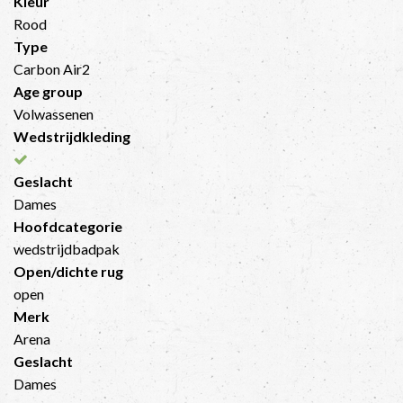
Kleur
Rood
Type
Carbon Air2
Age group
Volwassenen
Wedstrijdkleding
Geslacht
Dames
Hoofdcategorie
wedstrijdbadpak
Open/dichte rug
open
Merk
Arena
Geslacht
Dames