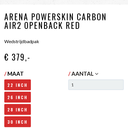
ARENA POWERSKIN CARBON
AIR2 OPENBACK RED
Wedstrijdbadpak
€ 379
,-
/
MAAT
/
AANTAL
22 INCH
26 INCH
28 INCH
30 INCH