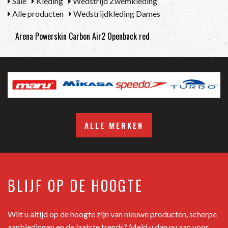
Sale
Kleding
Wedstrijd Zwemkleding
Alle producten
Wedstrijdkleding Dames
Arena Powerskin Carbon Air2 Openback red
ALLE MERKEN
BLIJF OP DE HOOGTE
Wilt u altijd op de hoogte zijn van nieuwe producten, scherpe
aanbiedingen en de laatste trends? Meld u dan nu aan voor