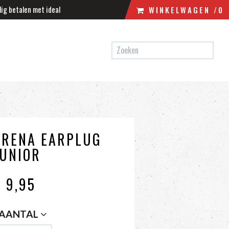
lig betalen met ideal
WINKELWAGEN
/0
N
WINKELWAGEN
UW WINKELWAGEN IS LEEG.
VUL HEM MET PRODUCTEN.
ARENA EARPLUG
JUNIOR
€ 9
,95
AANTAL