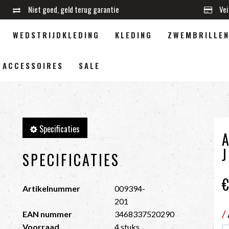
Niet goed, geld terug garantie
Vei
WEDSTRIJDKLEDING
KLEDING
ZWEMBRILLE
ACCESSOIRES
SALE
Specificaties
SPECIFICATIES
Artikelnummer
009394-
201
/
EAN nummer
3468337520290
Voorraad
4 stuks