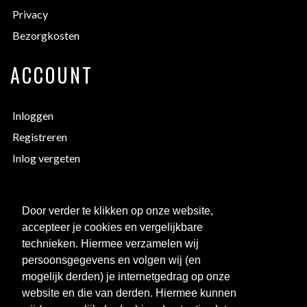
Privacy
Bezorgkosten
ACCOUNT
Inloggen
Registreren
Inlog vergeten
EXTRA INFORMATIE
Door verder te klikken op onze website,
accepteer je cookies en vergelijkbare
Bedrukken
technieken. Hiermee verzamelen wij
Maattabellen
persoonsgegevens en volgen wij (en
mogelijk derden) je internetgedrag op onze
Links
website en die van derden. Hiermee kunnen
Over ons