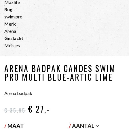
Maxlife
Rug
swim pro
Merk
Arena
Geslacht
Meisjes
ARENA BADPAK CANDES SWIM
PRO MULTI BLUE-ARTIC LIME
Arena badpak
€ 27
,-
€ 35
,95
/
MAAT
/
AANTAL