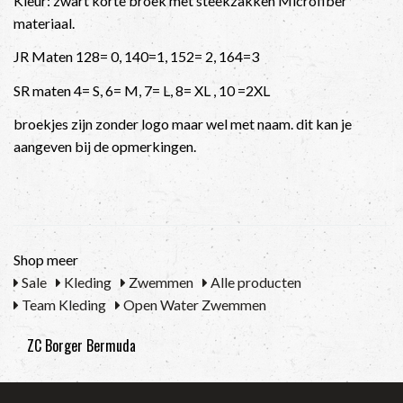
Kleur: zwart korte broek met steekzakken Microfiber
materiaal.
JR Maten 128= 0, 140=1, 152= 2, 164=3
SR maten 4= S, 6= M, 7= L, 8= XL , 10 =2XL
broekjes zijn zonder logo maar wel met naam. dit kan je
aangeven bij de opmerkingen.
Shop meer
Sale
Kleding
Zwemmen
Alle producten
Team Kleding
Open Water Zwemmen
ZC Borger Bermuda