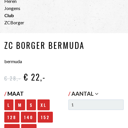
Heren
Jongens
Club
ZCBorger
ZC BORGER BERMUDA
bermuda
€ 22
,-
€ 28
,-
/
MAAT
/
AANTAL
L
M
S
XL
128
140
152