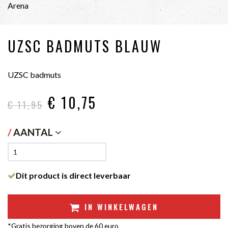
Arena
UZSC BADMUTS BLAUW
UZSC badmuts
€ 10
,75
€ 11
,95
/
AANTAL
Dit product is direct leverbaar
IN WINKELWAGEN
*Gratis bezorging boven de 60 euro