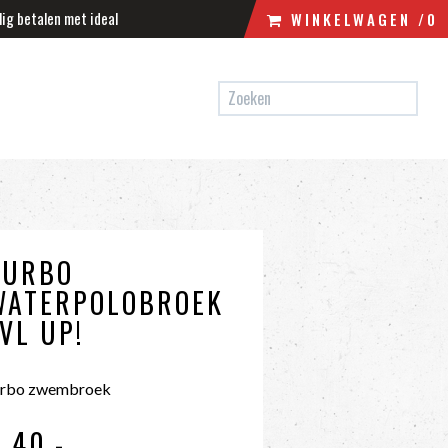
lig betalen met ideal
WINKELWAGEN
/0
N
WINKELWAGEN
UW WINKELWAGEN IS LEEG.
VUL HEM MET PRODUCTEN.
TURBO
WATERPOLOBROEK
VL UP!
urbo zwembroek
€ 40
,-