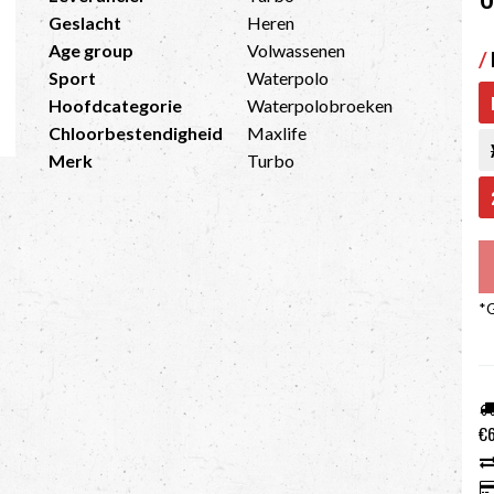
Geslacht
Heren
Age group
Volwassenen
/
Sport
Waterpolo
Hoofdcategorie
Waterpolobroeken
Chloorbestendigheid
Maxlife
Merk
Turbo
*G
€6