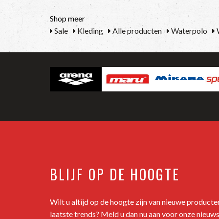
Shop meer
Sale
Kleding
Alle producten
Waterpolo
BLIJF OP DE HOOGTE
Wilt u altijd op de hoogte zijn van nieuwe product
laatste trends? Meld u dan nu aan voor onze nieuws