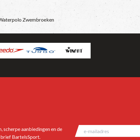
Waterpolo Zwembroeken
en, scherpe aanbiedingen en de
brief BartelsSport.