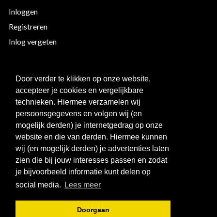
Inloggen
Registreren
Inlog vergeten
EXTRA INFORMATIE
Door verder te klikken op onze website,
accepteer je cookies en vergelijkbare
Bedrukken
technieken. Hiermee verzamelen wij
Maattabellen
persoonsgegevens en volgen wij (en
mogelijk derden) je internetgedrag op onze
Links
website en die van derden. Hiermee kunnen
Over ons
wij (en mogelijk derden) je advertenties laten
Clubkorting
zien die bij jouw interesses passen en zodat
je bijvoorbeeld informatie kunt delen op
social media.
Lees meer
Doorgaan