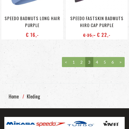
SPEEDO BADMUTS LONG HAIR
SPEEDO FASTSKIN BADMUTS
PURPLE
HIRO CAP PURPLE
€ 16
,-
€ 22
,-
€ 35
,-
<
1
2
3
4
5
6
>
Home
Kleding