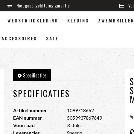
Niet goed, geld terug garantie
Vei
WEDSTRIJDKLEDING
KLEDING
ZWEMBRILLE
ACCESSOIRES
SALE
Specificaties
SPECIFICATIES
Artikelnummer
1099718662
S
EAN nummer
5059937867649
Voorraad
3 stuks
Leverancier
Speedo