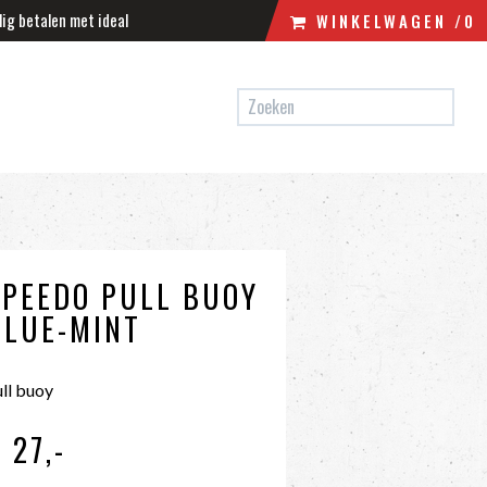
lig betalen met ideal
WINKELWAGEN
/0
N
WINKELWAGEN
UW WINKELWAGEN IS LEEG.
VUL HEM MET PRODUCTEN.
SPEEDO PULL BUOY
BLUE-MINT
ll buoy
 27
,-