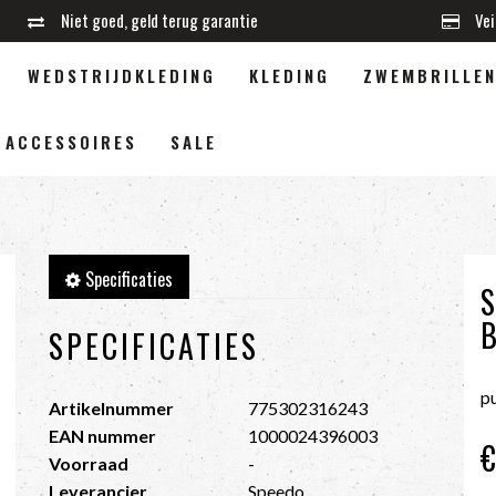
Niet goed, geld terug garantie
Vei
WEDSTRIJDKLEDING
KLEDING
ZWEMBRILLE
ACCESSOIRES
SALE
Specificaties
SPECIFICATIES
pu
Artikelnummer
775302316243
EAN nummer
1000024396003
€
Voorraad
-
Leverancier
Speedo