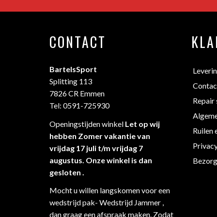
CONTACT
KLA
BartelsSport
Leveri
Splitting 113
Contac
7826 CR Emmen
Repair 
Tel: 0591-725930
Algeme
Openingstijden winkel
Let op wij
Ruilen 
hebben Zomer vakantie van
Privac
vrijdag 17 juli t/m vrijdag 7
augustus. Onze winkel is dan
Bezorg
gesloten .
Mocht u willen langskomen voor een
wedstrijd pak- Wedstrijd Jammer ,
dan graag een afspraak maken. Zodat