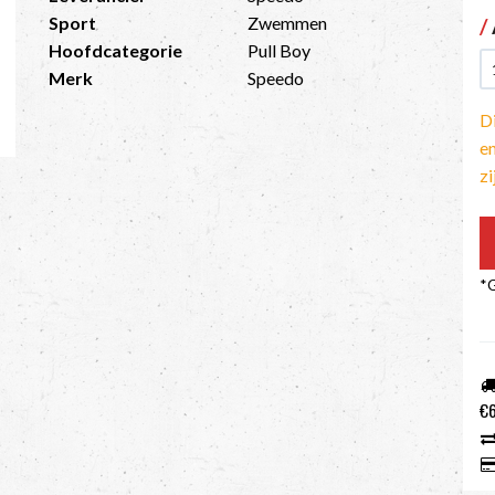
Sport
Zwemmen
/
Hoofdcategorie
Pull Boy
Merk
Speedo
Di
en
z
*G
€6