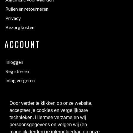
Ruilen en retourneren
Privacy
Bezorgkosten
ACCOUNT
Inloggen
Registreren
Inlog vergeten
EXTRA INFORMATIE
Door verder te klikken op onze website,
accepteer je cookies en vergelijkbare
Bedrukken
technieken. Hiermee verzamelen wij
Maattabellen
persoonsgegevens en volgen wij (en
mogelijk derden) je internetgedrag op onze