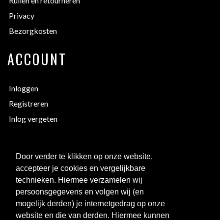
Ruilen en retourneren
Privacy
Bezorgkosten
ACCOUNT
Inloggen
Registreren
Inlog vergeten
EXTRA INFORMATIE
Door verder te klikken op onze website,
accepteer je cookies en vergelijkbare
Bedrukken
technieken. Hiermee verzamelen wij
Maattabellen
persoonsgegevens en volgen wij (en
mogelijk derden) je internetgedrag op onze
Links
website en die van derden. Hiermee kunnen