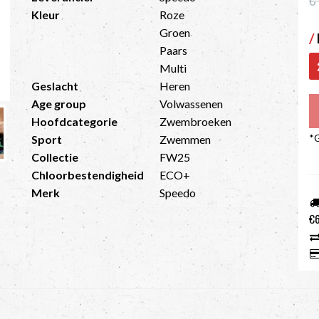
Kleur
Roze
Groen
/
Paars
Multi
Geslacht
Heren
Age group
Volwassenen
Hoofdcategorie
Zwembroeken
*G
Sport
Zwemmen
Collectie
FW25
Chloorbestendigheid
ECO+
Merk
Speedo
€6