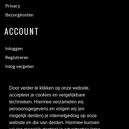
Privacy
Bezorgkosten
ACCOUNT
Inloggen
Registreren
Inlog vergeten
EXTRA INFORMATIE
Door verder te klikken op onze website,
accepteer je cookies en vergelijkbare
Bedrukken
technieken. Hiermee verzamelen wij
Maattabellen
persoonsgegevens en volgen wij (en
mogelijk derden) je internetgedrag op onze
Links
website en die van derden. Hiermee kunnen
Over ons