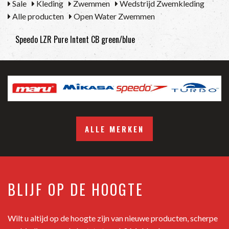
Sale
Kleding
Zwemmen
Wedstrijd Zwemkleding
Alle producten
Open Water Zwemmen
Speedo LZR Pure Intent CB green/blue
ALLE MERKEN
BLIJF OP DE HOOGTE
Wilt u altijd op de hoogte zijn van nieuwe producten, scherpe